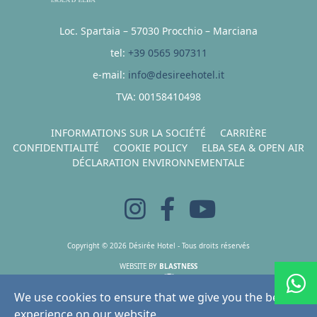
Loc. Spartaia – 57030 Procchio – Marciana
tel:
+39 0565 907311
e-mail:
info@desireehotel.it
TVA: 00158410498
INFORMATIONS SUR LA SOCIÉTÉ
CARRIÈRE
CONFIDENTIALITÉ
COOKIE POLICY
ELBA SEA & OPEN AIR
DÉCLARATION ENVIRONNEMENTALE
Copyright © 2026 Désirée Hotel - Tous droits réservés
WEBSITE BY
BLASTNESS
HOSTING BY
BOOKING ENGINE BY
We use cookies to ensure that we give you the best
experience on our website.