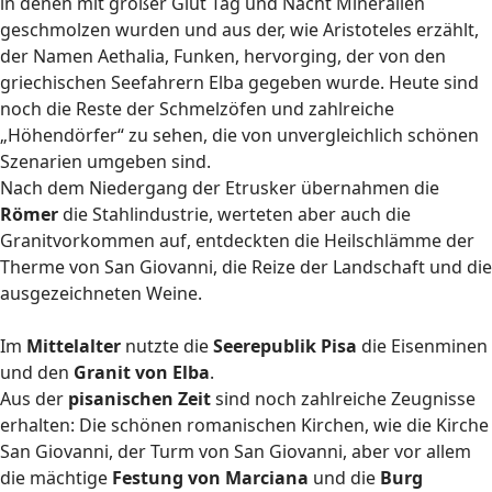
in denen mit großer Glut Tag und Nacht Mineralien
geschmolzen wurden und aus der, wie Aristoteles erzählt,
der Namen Aethalia, Funken, hervorging, der von den
griechischen Seefahrern Elba gegeben wurde. Heute sind
noch die Reste der Schmelzöfen und zahlreiche
„Höhendörfer“ zu sehen, die von unvergleichlich schönen
Szenarien umgeben sind.
Nach dem Niedergang der Etrusker übernahmen die
Römer
die Stahlindustrie, werteten aber auch die
Granitvorkommen auf, entdeckten die Heilschlämme der
Therme von San Giovanni, die Reize der Landschaft und die
ausgezeichneten Weine.
Im
Mittelalter
nutzte die
Seerepublik Pisa
die Eisenminen
und den
Granit von Elba
.
Aus der
pisanischen Zeit
sind noch zahlreiche Zeugnisse
erhalten: Die schönen romanischen Kirchen, wie die Kirche
San Giovanni, der Turm von San Giovanni, aber vor allem
die mächtige
Festung von Marciana
und die
Burg