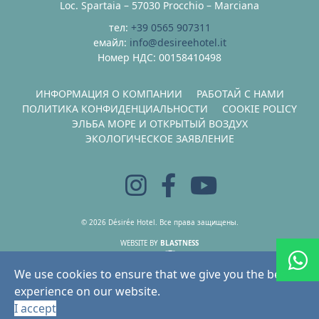
Loc. Spartaia – 57030 Procchio – Marciana
тел:
+39 0565 907311
емайл:
info@desireehotel.it
Номер НДС: 00158410498
ИНФОРМАЦИЯ О КОМПАНИИ
РАБОТАЙ С НАМИ
ПОЛИТИКА КОНФИДЕНЦИАЛЬНОСТИ
COOKIE POLICY
ЭЛЬБА МОРЕ И ОТКРЫТЫЙ ВОЗДУХ
ЭКОЛОГИЧЕСКОЕ ЗАЯВЛЕНИЕ
© 2026 Désirée Hotel. Все права защищены.
WEBSITE BY
BLASTNESS
HOSTING BY
BOOKING ENGINE BY
We use cookies to ensure that we give you the best
experience on our website.
I accept