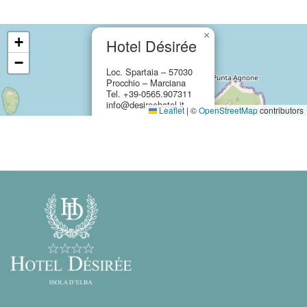
×
+
Hotel Désirée
−
Loc. Spartaia – 57030
Procchio – Marciana
Tel. +39-0565.907311
info@desireehotel.it
Leaflet
|
©
OpenStreetMap
contributors
Google Maps