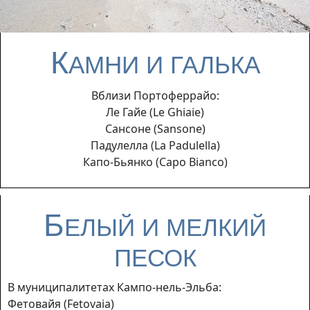
К
АМНИ И ГАЛЬКА
Вблизи Портоферрайо:
Ле Гайе (Le Ghiaie)
Сансоне (Sansone)
Падулелла (La Padulella)
Капо-Бьянко (Capo Bianco)
Б
ЕЛЫЙ И МЕЛКИЙ
ПЕСОК
В муниципалитетах Кампо-нель-Эльба:
Фетовайя (Fetovaia)