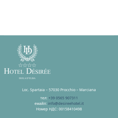
Loc. Spartaia – 57030 Procchio – Marciana
тел:
+39 0565 907311
емайл:
info@desireehotel.it
Номер НДС: 00158410498