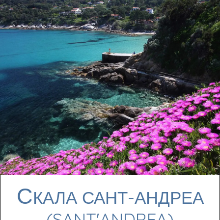
С
КАЛА САНТ-АНДРЕА
(SANT'ANDREA)